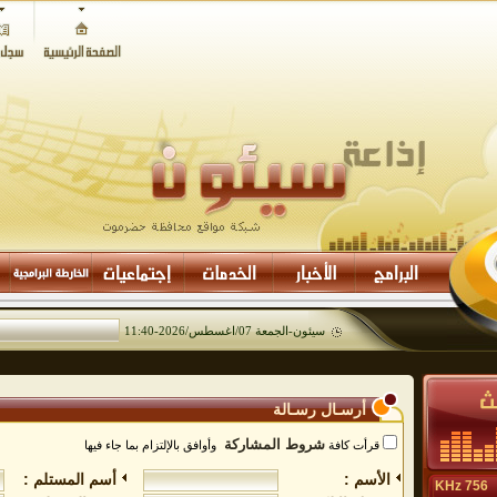
سيئون-
الجمعة 07/اغسطس/2026
-
11:40
أرسـال رسـالة
شروط المشاركة
قرأت كافة
وأوافق بالإلتزام بما جاء فيها
الأسم :
أسم المستلم :
756 KHz