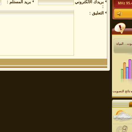
بريدك الالكتروني
بريد المستلم :
95.4 M
:
التعليق :
ت... المياة
نتائج التصويت