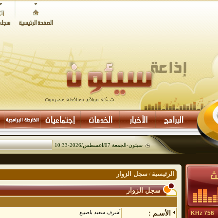
سيئون-
الجمعة 07/اغسطس/2026
-
10:33
الرئيسية
سجل الزوار
/
سجل الزوار
الأسـم :
أشرف سعيد باصبيع
756 KHz