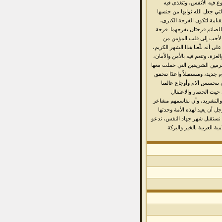
ع فيه الأنفس، وتتغذى فيه
التي جعل الله ثوابها من جنسها
 القيامة لتكون الفرحة الكبرى،
«للصائم فرحتان يفرحهما: فرحة
ية لأحب إلى قلب المؤمن من
ى أنه بلّغنا هذا الشهر الكريم،
العزة، وتنعم فيه بالأمن والأمان،
حرمين الشريفين التي حملت معها
 جديد، ومستقبلاً واعدًا تتحقق
أن نتحسس آلام وأوجاع عالمنا
حيث الحصار والاعتقال
 والتشريد، وأن نقاسمهم مشاعر
جل أن يعيد لهذه الأمة وحدتها
حن نستقبل شهر جهاد النفس، ندعو
ية العربية بالخير والبركة