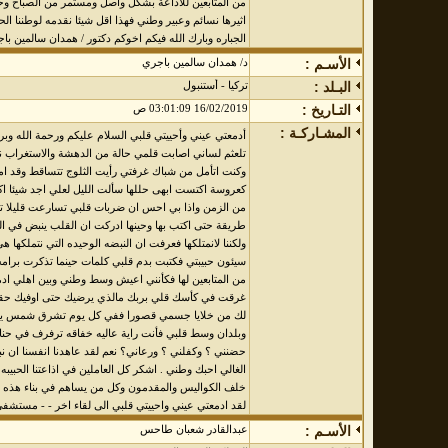
من المتابعين للاذاعة بشكل واصل ومستمر من الصباح وحت
اثيرها نسائم وعبير وطني فهذا اقل شيئا نقدمه لوطننا 
الجباره وبارك الله فيكم اخوكم دكتور / همدان سالمين با
الأسـم :
د/ همدان سالمين باجري
البـلد :
تركيا - أستنبول
التـاريخ :
16/02/2019 03:01:09 ص
المشـاركـة :
أدمعتي عيني وأحييتي قلبي السلام عليكم ورحمة الله وبر
تلعثم لساني اصابت قلمي حالة من الدهشة والاستغراب نف
وكنت اتأمل من شباك غرفتي رأيت الثلوج تتساقط وقد امتل
كعروسة اكتست ابهى حللها سألت الليل لعلي اجد شيئا ا
من الزمن واذا بي احس ان ضربات قلبي تسارعت قليلا تذ
طريقة حتى اكتب بها وحينها ادركت ان القلب ينبض في ال
ولكننا لانمتلكها فعرفت ان النبضه الوحيده التي نتملكها هي
سيئون حبيبتي فكتبت بدم قلبي كلمات حينما تذكرت برامجها
من المتابعين لها فكأنني اعيش وسط وطني وبين اهلي ا
غرقت في كأسك قلي بربك مالذي يرضيك حتى اوفيك ح
لك من خلايا جسمي قصورا ففي كل يوم تشرق شمس يوم ج
وبلدان وسط قلبي فأنت راية عاليه خفاقه ترفرف في حنا
حضنني ؟ وكفلني ؟ ورعاني؟ نعم لقد عاهدنا انفسنا ان نبن
الغالي احبك وطني . اشكر كل العاملين في اذاعتنا الحبيبه 
خلف الكواليس والمقدمون وكل من يساهم في بناء هذه ال
لقد ادمعتي عيني واحييتي قلبي الى لقاء اخر - - مستش
الأسـم :
عبدالقادر شعبان طاحس