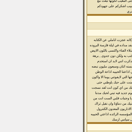
ى المغيب لكونها تبعث مع
الحبيب اشكركم على جهودكم
جري
كاته عجزت اناملي عن الكتابه
د مداده في ليلة قارسة البروده
اء الفناء واكتسى باللون الابيض
كتب به ولكن دون جدوى , برهة
كرت انني لابد ان استخدم
سنه اثنان وسبعون مليون نبضه
 اذاعتنا الحبيبه اذاعة الوطن
 التي لايفوتني يوما الا واكون
دمنت على حبك ياوطني حتى
قك من اي كون انت لقد نسجت
ديد فيه تبني لحبك مدننا
يا وجنبات قلبي الست انت من
يك من دماؤنا وان نقبل ثراك
الاداريون المعدون الكنترول
مؤسسه الرائده اذاعتي الحبيبه
فى سيامي ارسك