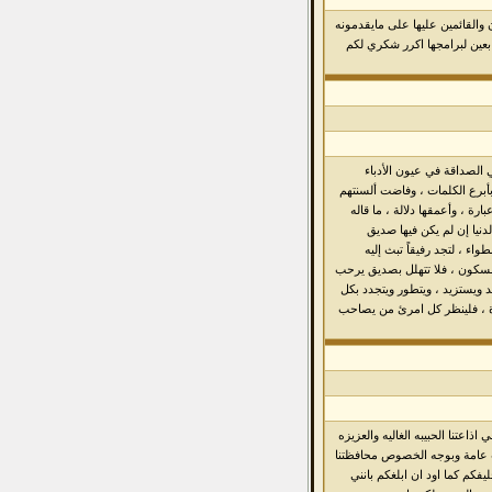
 والقائمين عليها على مايقدمونه
بعين لبرامجها اكرر شكري لكم
الصداقة في عيون الأدباء
بأبرع الكلمات ، وفاضت ألسنتهم
ارة ، وأعمقها دلالة ، ما قاله
لدنيا إن لم يكن فيها صديق
ء ، لتجد رفيقاً تبث إليه
لسكون ، فلا تتهلل بصديق يرحب
يد ويستزيد ، ويتطور ويتجدد بكل
اة ، فلينظر كل امرئ من يصاحب
ذاعتنا الحبيبه الغاليه والعزيزه
بيب عامة وبوجه الخصوص محافظتنا
كم كما اود ان ابلغكم بانني