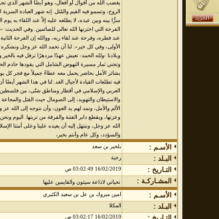
يغضب الله من أقوال أو أفعال، وهو أيضًا الشهر الذي تجو
الروح، وتسمو فيه القيم والمُثل. إنه شهر العبادة السرية 
سرًّا بينه وبين عبده، لا يطلعه عليه إلاّ عند اللقاء به يوم
الفرحة التي اختزنها الله تعالى للصائمين. وفي الحديث: 
عند فطره، وفرحة عند لقاء ربه، ووالله إن الفرحة الثان
الأولى، وفي كل خير». لنا أن نحمد الله عز وجل ونشكره عل
وبلادنا -ولله الحمد- تعيش عهدًا مزدهرًا ترفل فيه بالخير و
وتجني ثمار مسيرة النهوض الشامل التي يقودها خادم ال
بشائر الأمل بحاضر يحمل معه عطاءً جميلاً مع فجر كل يوم
فيه تطلعات القيادة لأجيال الغد. لنا في هذا الشهر أيضًا 
العربي والإسلامي في أقطار ومناطق شتّى، من فلسطين 
والاستيطان والتهويد، إلى الصومال حيث القتل والمجاعة
الألم والأمل، ونمد لهم يد العون، وأن نتوجه إلى الله عز و
وعزتها، ويقطع دابر الفتنة والفرقة من تربتها. اليوم ون
الله عز وجل، ونبتهل إليه أن يعيده علينا وعلى أمتنا الإسلام
والسؤدد، وكل عام وأنتم بخير،
الأسـم :
بلخير بن سعد
البـلد :
رخية
التـاريخ :
16/02/2019 03:02:49 ص
المشـاركـة :
تحياتي لاذاعة سيئون والقايمين عليها
الأسـم :
امين مبروك بن عل بن سعيد الكثيري
البـلد :
المكلا
التـاريخ :
16/02/2019 03:02:17 ص