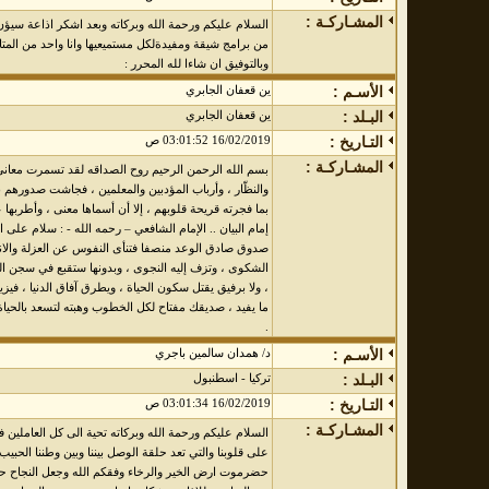
المشـاركـة :
السلام عليكم ورحمة الله وبركاته وبعد اشكر اذاعة سيؤن
من برامج شيقة ومفيدةلكل مستميعيها وانا واحد من المتا
وبالتوفيق ان شاءا لله المحرر :
الأسـم :
ين قعفان الجابري
البـلد :
ين قعفان الجابري
التـاريخ :
16/02/2019 03:01:52 ص
المشـاركـة :
بسم الله الرحمن الرحيم روح الصداقه لقد تسمرت معاني 
والنظّار ، وأرباب المؤدبين والمعلمين ، فجاشت صدورهم 
بما فجرته قريحة قلوبهم ، إلا أن أسماها معنى ، وأطربها عب
إمام البيان .. الإمام الشافعي – رحمه الله - : سلام على ا
صدوق صادق الوعد منصفا فتنأى النفوس عن العزلة والانطوا
الشكوى ، وتزف إليه النجوى ، وبدونها ستقبع في سجن ا
، ولا برفيق يقتل سكون الحياة ، ويطرق آفاق الدنيا ، فيز
ما يفيد ، صديقك مفتاح لكل الخطوب وهبته لتسعد بالحي
.
الأسـم :
د/ همدان سالمين باجري
البـلد :
تركيا - اسطنبول
التـاريخ :
16/02/2019 03:01:34 ص
المشـاركـة :
السلام عليكم ورحمة الله وبركاته تحية الى كل العاملين في ا
على قلوبنا والتي تعد حلقة الوصل بيننا وبين وطننا الح
حضرموت ارض الخير والرخاء وفقكم الله وجعل النجاح حليف