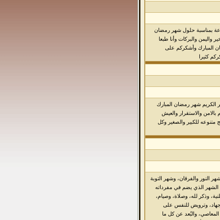
ذاعة بمناسبة حلول شهر رمضان
ير واليمن والبركات وأنا طبعا
ن المبارك وأشكركم على
كم كثيرا
هر الكريم شهر رمضان المبارك
م بالامن والاستقرار والعيش
ج متنوعه للكبير والصغير وكل
هر النور والفرقان، وشهر التوبة
ه الشهر الذي يضم في مفرداته
نية، وذكر لله، وصلاة، وصيام،
وجهاد، وترويض للنفس على
لمعاصي، والبُعد عن كل ما