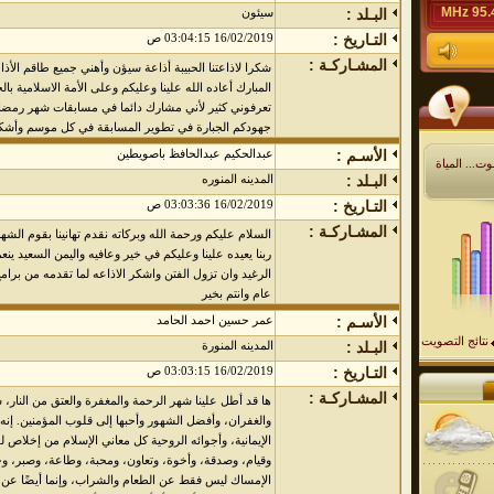
95.4 M
البـلد :
سيئون
التـاريخ :
16/02/2019 03:04:15 ص
المشـاركـة :
شكرا لاذاعتنا الحبيبة أذاعة سيؤن وأهني جميع طاقم الأ
المبارك أعاده الله علينا وعليكم وعلى الأمة الاسلامية بالخ
تعرفوني كثير لأني مشارك دائما في مسابقات شهر رمضا
جهودكم الجبارة في تطوير المسابقة في كل موسم وأشكر
الأسـم :
عبدالحكيم عبدالحافظ باصويطين
ت... المياة
البـلد :
المدينه المنوره
التـاريخ :
16/02/2019 03:03:36 ص
المشـاركـة :
السلام عليكم ورحمة الله وبركاته نقدم تهانينا بقوم الش
ربنا يعيده علينا وعليكم في خير وعافيه واليمن السعيد ينع
الرغيد وان تزول الفتن واشكر الاذاعه لما تقدمه من برام
عام وانتم بخير
الأسـم :
عمر حسين احمد الحامد
نتائج التصويت
البـلد :
المدينه المنورة
التـاريخ :
16/02/2019 03:03:15 ص
المشـاركـة :
ها قد أطل علينا شهر الرحمة والمغفرة والعتق من النار، ش
والغفران، وأفضل الشهور وأحبها إلى قلوب المؤمنين. إن
الإيمانية، وأجوائه الروحية كل معاني الإسلام من إخلاص لل
وقيام، وصدقة، وأخوة، وتعاون، ومحبة، وطاعة، وصبر، 
الإمساك ليس فقط عن الطعام والشراب، وإنما أيضًا عن ا