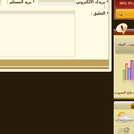
بريدك الالكتروني
بريد المستلم :
95.4 M
:
التعليق :
ت... المياة
نتائج التصويت