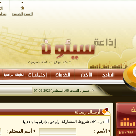
سيئون-
السبت 08/اغسطس/2026
-
07:08
أرسـال رسـالة
شروط المشاركة
قرأت كافة
وأوافق بالإلتزام بما جاء فيها
الأسم :
أسم المستلم :
756 KHz