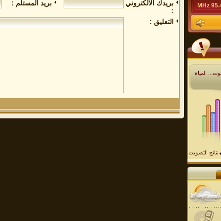
بريدك الالكتروني
بريد المستلم :
95.4 M
:
التعليق :
ت... المياة
نتائج التصويت