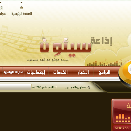
سيئون-
الخميس 06/اغسطس/2026
-
08:05
756 KHz