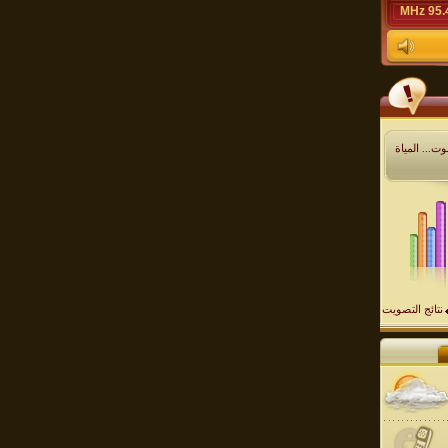
95.4 M
ت... المياة
نتائج التصويت